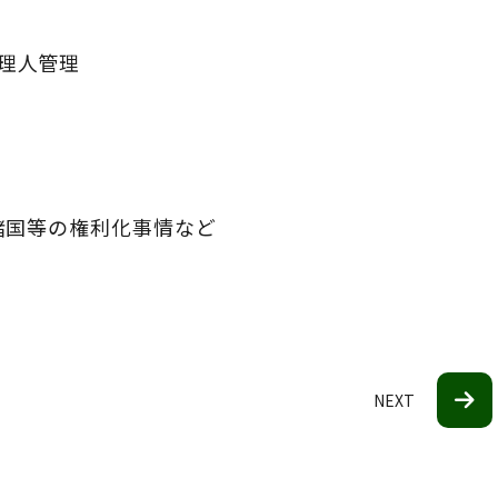
理人管理
諸国等の権利化事情など
NEXT