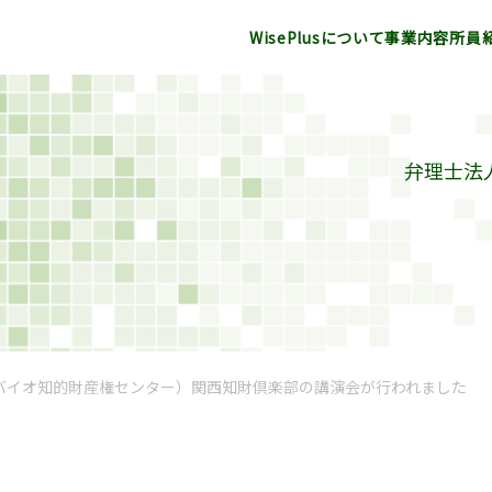
WisePlusについて
事業内容
所員
弁理士法人
品・バイオ知的財産権センター）関西知財倶楽部の講演会が行われました