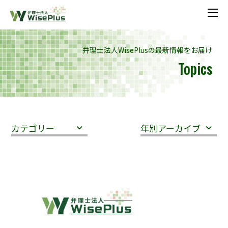
メニ
弁理士法人WisePlusの最新情報をお届け
Topics
カテゴリー
年別アーカイブ