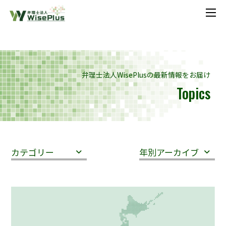
メニ
弁理士法人WisePlusの最新情報をお届け
Topics
カテゴリー
年別アーカイブ