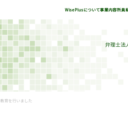
WisePlusについて
事業内容
所員
弁理士法人
許教育を行いました