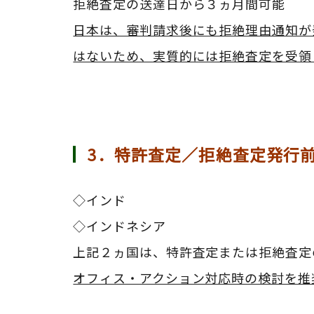
拒絶査定の送達日から３ヵ月間可能
日本は、審判請求後にも拒絶理由通知が
はないため、実質的には拒絶査定を受領
3．特許査定／拒絶査定発行
◇インド
◇
インドネシア
上記２ヵ国は、特許査定または拒絶査定
オフィス・アクション対応時の検討を推