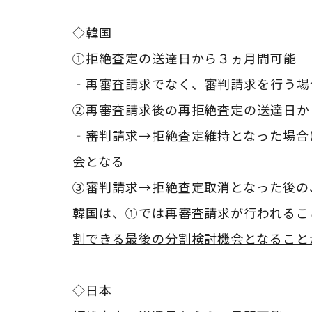
◇
韓国
①拒絶査定の送達日から３ヵ月間可能
‐再審査請求でなく、審判請求を行う場
②再審査請求後の再拒絶査定の送達日か
‐審判請求→拒絶査定維持となった場合
会となる
③審判請求→拒絶査定取消となった後の
韓国は、①では再審査請求が行われるこ
割できる最後の分割検討機会となること
◇日本