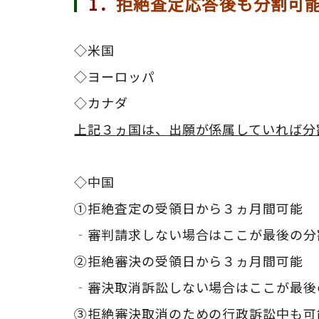
1．
拒絶査定応答後も分割可
◇米国
◇ヨーロッパ
◇カナダ
上記３ヵ国は、出願が係属していれば分
◇中国
①拒絶査定の受領日から３ヵ月間可能
‐審判請求しない場合はここが最後の分
②拒絶審決の受領日から３ヵ月間可能
‐審決取消訴訟しない場合はここが最後
③拒絶審決取消のための行政訴訟中も可