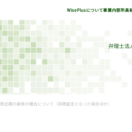
WisePlusについて
事業内容
所員
弁理士法人
分割出願の最後の機会について（拒絶査定となった場合ほか）