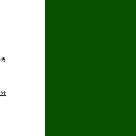
の機
に分