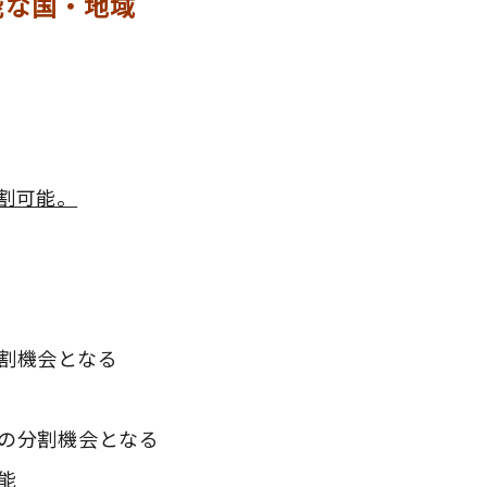
能な国・地域
割可能。
割機会となる
の分割機会となる
能