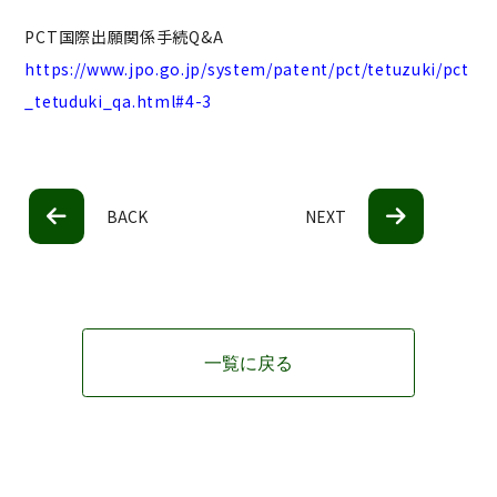
PCT国際出願関係手続Q&A
https://www.jpo.go.jp/system/patent/pct/tetuzuki/pct
_tetuduki_qa.html#4-3
BACK
NEXT
一覧に戻る