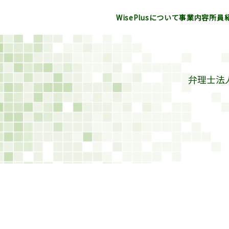
WisePlusについて
事業内容
所員
弁理士法人